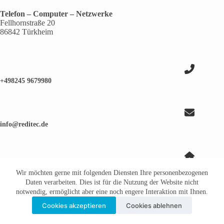
Telefon – Computer – Netzwerke
Fellhornstraße 20
86842 Türkheim
+498245 9679980
info@reditec.de
Wegbeschreibung
Wir möchten gerne mit folgenden Diensten Ihre personenbezogenen
© Website-Concept 2026 by
ORGANIX Internetagentur
Daten verarbeiten. Dies ist für die Nutzung der Website nicht
notwendig, ermöglicht aber eine noch engere Interaktion mit Ihnen.
Cookies akzeptieren
Cookies ablehnen
Datenschutzerklärung
Impressum
Kontakt
Anfahrt